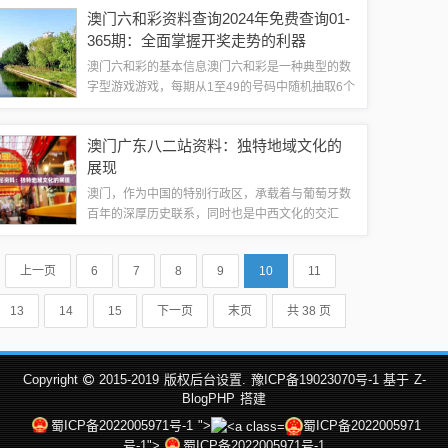
同探索知识，追求成长与进步。他们相信，通过努
澳门六和彩资料查询2024年免费查询01-
力学习，可以创造更美好的未来。这段...
365期：全面掌握开奖走势的利器
澳门六和彩的基本信息澳门六和彩是一种典型的数
字型游戏游戏，每期从1至49的号码中随机抽取6个
号码，另外还会产生1个特别号码，游戏角色需要
预测这7个号码，如果预测正确，即可获得相应的
澳门广东八二站资料：独特地域文化的
奖金，澳门六和彩每周二、四、六晚进行...
展现
澳门，作为中国的特别行政区，承载着与葡萄牙数
百年的深厚历史联系，同时也是中西文化的交汇
点，在澳门丰富多彩的文化背景下，“澳门广东八二
站资料：独特地域文化的展现”（以下简称“八二站
上一页
6
7
8
9
10
11
资料”）为我们开启了一扇窗口，让我们能...
13
14
15
下一页
末页
共 38 页
Copyright
2015-2019
版权后台设置.
豫ICP备19023070号-1 基于
Z-
BlogPHP
搭建
蜀ICP备2022005971号-1
">
蜀ICP备2022005971
号-1">
蜀ICP备2022005971号-1