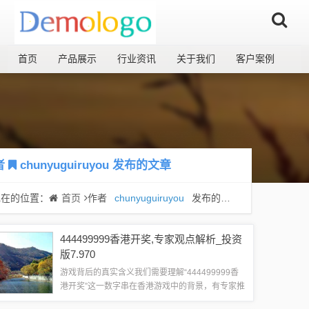
首页
产品展示
行业资讯
关于我们
客户案例
者
chunyuguiruyou
发布的文章
现在的位置：
首页
作者
chunyuguiruyou
发布的文章
444499999香港开奖,专家观点解析_投资
版7.970
游戏背后的真实含义我们需要理解“444499999香
港开奖”这一数字串在香港游戏中的背景，有专家推
测，这串数字可能是一种编码，或是游戏系统内部