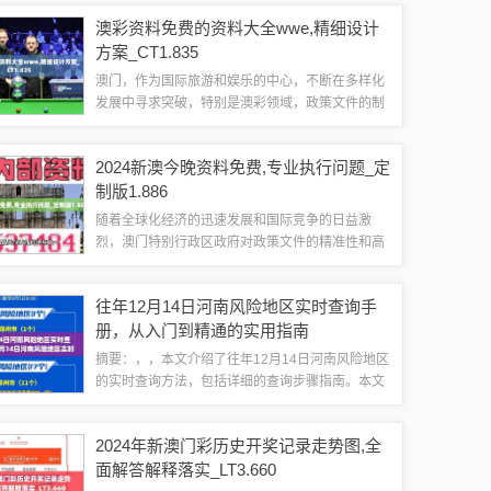
的特殊标记，考虑到香港游戏开奖的数字通常是随
澳彩资料免费的资料大全wwe,精细设计
机生成的，这种规律性强的数字组...
方案_CT1.835
澳门，作为国际旅游和娱乐的中心，不断在多样化
发展中寻求突破，特别是澳彩领域，政策文件的制
定与实施对于规范市场、促进经济发展具有极其重
要的意义，本文将详细探讨澳门政策文件的相关政
2024新澳今晚资料免费,专业执行问题_定
策，并重点分析澳彩资料免费的资料大全WW...
制版1.886
随着全球化经济的迅速发展和国际竞争的日益激
烈，澳门特别行政区政府对政策文件的精准性和高
效性给予了极高的重视，为了满足2024新澳政策资
料的需求激增，我们特地推出了《2024新澳政策指
往年12月14日河南风险地区实时查询手
南：专业解读与执行建议》政策文件，...
册，从入门到精通的实用指南
摘要：，，本文介绍了往年12月14日河南风险地区
的实时查询方法，包括详细的查询步骤指南。本文
旨在帮助新手和进阶用户快速了解查询流程，提供
实用的手册，方便用户及时获取风险地区信息。
2024年新澳门彩历史开奖记录走势图,全
一、前言随着疫情的发展，了解实时风险地...
面解答解释落实_LT3.660