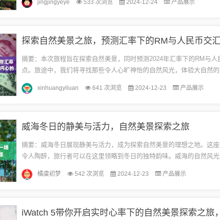
jingjingyeye
533 次浏览
2024-12-24
产品展示
鬼...
摘要：本次旅程旨在探索自然美景，同时预测2024年汇率下的RM与人
点。旅途中，我们将寻找那些令人心旷神怡的自然风光，体验大自然的
旅途中寻找内心的宁静之地。通过此次旅行，我们希望能够放松身心，享
xinhuangyiluan
641 次浏览
2024-12-23
产品展示
威海冬日的静美与活力，自然美景探索之旅
摘要：威海冬日展现静美与活力，成为探索自然美景的理想之地。这座
令人陶醉，旅行者可以在这里领略到冬日的独特韵味。威海的自然风光
值得一游。12月22日地点：威海天气：晴朗，微风轻拂心情：轻松愉快，
橘虞初梦
542 次浏览
2024-12-23
产品展示