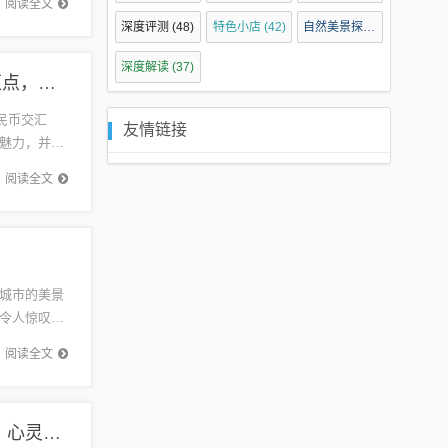
阅读全文
深度评测
(48)
特色小店
(42)
自然美景探索
(40)
深度解读
(37)
探索自然美景之旅，预测汇率下的RM与人民币交汇点，寻找心灵宁静之地
民币交汇
友情链接
魅力，并在
受美好...
阅读全文
城市的美景
令人惊叹，
满怀...
阅读全文
iWatch 5带你开启实时心率下的自然美景探索之旅，心灵之旅在12月18日启程