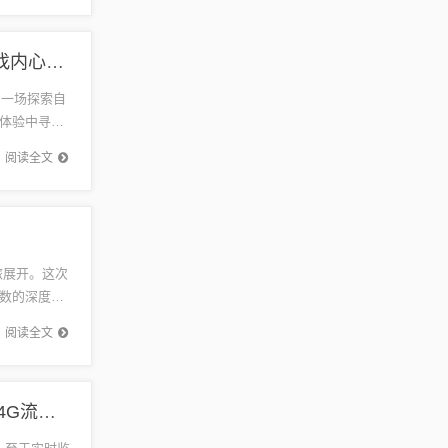
探索自然美景与票房实时翻译专业学习的旅程，寻找内心的平静与乐趣
了一场探索自
体验中寻找
学习...
阅读全文
旅展开。这次
数的深度邂
..
阅读全文
历史上的12月18日，探索自然美景与内心平和，在4G流量的翅膀上探讨流量是否够用