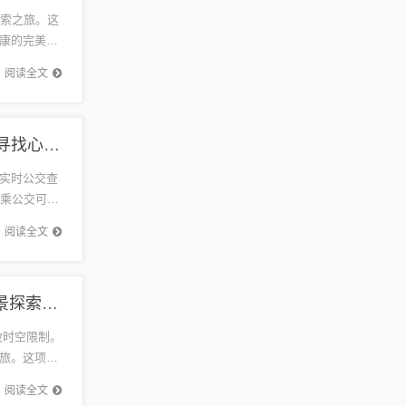
探索之旅。这
康的完美融
阅读全文
探索自然美景之旅，实时公交查询兴65，公交同行寻找心灵宁静之地
实时公交查
搭乘公交可以
，还能...
阅读全文
超越时空界限，安卓苹果手机实时定位开启自然美景探索之旅
破时空限制。
旅。这项技
..
阅读全文