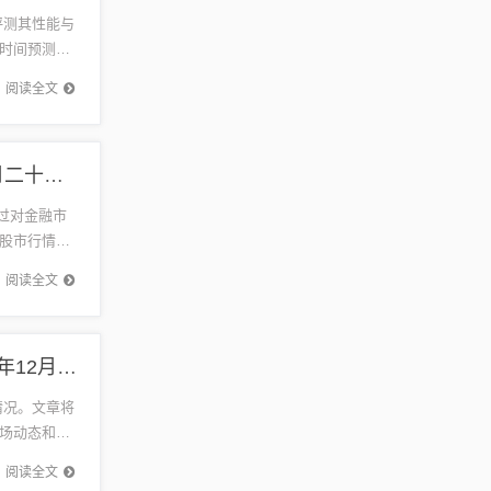
评测其性能与
时间预测
...
阅读全文
揭秘往年金融热点app，深度解析三大要点在十二月二十二日实时动态
通过对金融市
股市行情、
...
阅读全文
九龙电影香港实时票房深度解析与观点阐述（2024年12月22日）
情况。文章将
场动态和观
..
阅读全文