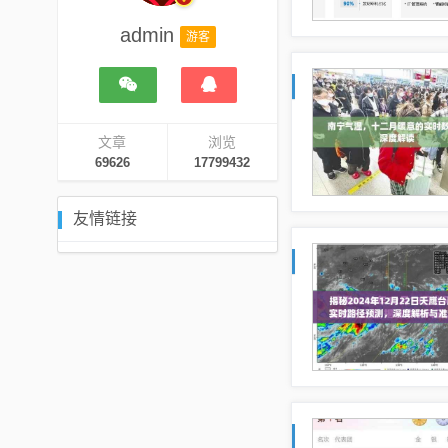
admin
游客
文章
浏览
69626
17799432
友情链接