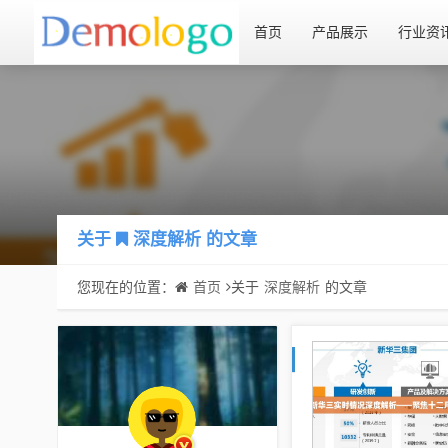
首页
产品展示
行业资
关于
深度解析
的文章
您现在的位置：
首页
关于
深度解析
的文章