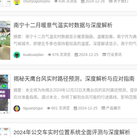
chunyuguiruyou
636 次浏览
2024-12-26
关于我们
钟...
南宁十二月暖意气温实时数据与深度解析
摘要：南宁十二月气温实时数据显示暖意融融，温暖如春。南宁作为典
气候城市，即使在冬季也保持着较高的温度。深度解读显示，南宁的气
地理位置、海洋调节作用以及城市热岛效应密切相关。这种温暖的气候
kuakuaqitan
678 次浏览
2024-12-25
行业资讯
农...
摘要：本文将为你揭示2024年12月22日天鹰台风的实时路径预测，提
应对准备指南。通过本文，你将了解到台风可能的行进路线、影响范围
险。提前做好准备，助你应对台风带来的挑战，确保安全度过。请密切关注
liguanjingui
601 次浏览
2024-12-25
产品展示
2024年公交车实时位置系统全面评测与深度解析