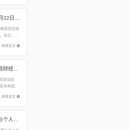
深度解析，国际黄金走势回顾与预测——以历年12月22日为例
价格受到全球
。当日，黄
落，...
阅读全文
往年12月22日A50股指期货实时行情深度解析，新浪财经数据透视报告
呈现波动走
受多种因素
融市...
阅读全文
河北实时舆情深度解析，多维度视角下的观点碰撞与个人立场观察