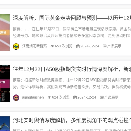
摘要：，，在往年12月22日，国际黄金市场走势呈现活跃态势。黄金
经济形势、地缘政治风险及投资者情绪等多重因素影响，走势波动明显
金价格呈现先抑后扬的态势，早盘时段价格受到美元走势的压制而小幅回
江南烟雨断桥殇
653 次浏览
2024-12-24
产品展示
摘要：根据新浪财经数据透视，往年12月22日A50股指期货实时行情
势。通过详细解析，我们发现市场参与者众多，交易活跃，但价格波动
影响。投资者需密切关注市场动态，谨慎决策，以应对潜在风险。随着金
jujinghuishen
624 次浏览
2024-12-24
产品展示