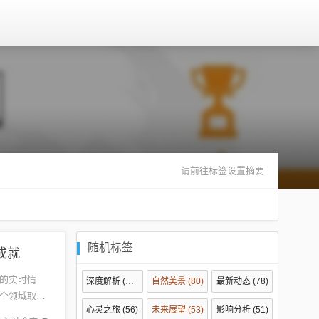
请前往标签设置摘要
随机标签
成就
的实时情
深度解析
(134)
自然美景
(80)
最新动态
(78)
个领域取得
心灵之旅
(56)
未来展望
(53)
影响分析
(51)
。随着年末