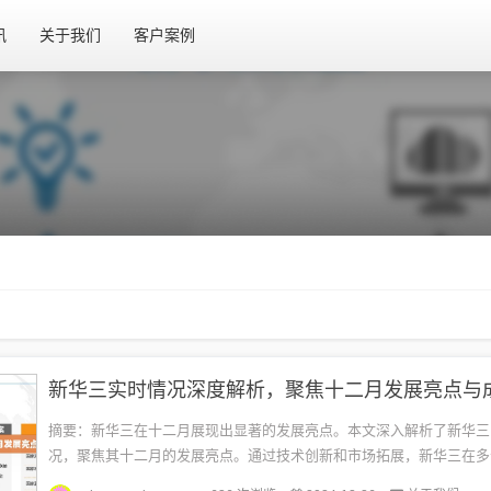
讯
关于我们
客户案例
新华三实时情况深度解析，聚焦十二月发展亮点与
摘要：新华三在十二月展现出显著的发展亮点。本文深入解析了新华三
况，聚焦其十二月的发展亮点。通过技术创新和市场拓展，新华三在多
了显著进展。展现出强大的实力和潜力，为未来的发展奠定了坚实基础