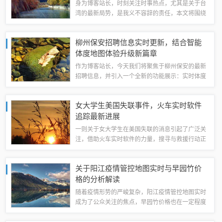
身为博客站长，时刻关注时事热点，尤其是关于台
湾的最新局势，是我义不容辞的责任，本文将围绕
“台湾新局势实时报道新闻跟最新冷菜管理”这一主
题展开，带您了解当前台湾的最新动态及相关管理
柳州保安招聘信息实时更新，结合智能
情况。台湾新局势实时报道1. 政治局势...
体度地图体验升级新篇章
作为博客站长，今天我们将聚焦于柳州保安的最新
招聘信息，并引入一个全新的功能展示：实时体度
地图，这篇文章将结合实际需求，介绍这一创新功
能如何提升招聘体验，帮助求职者更便捷地获取招
女大学生美国失联事件，火车实时软件
聘信息，同时也为招聘方带来更高效的人力资...
追踪最新进展
一则关于女大学生在美国失联的消息引起了广泛关
注，借助火车实时软件的力量，搜寻与救援行动正
在紧张有序地进行中，本文将结合最新消息，为您
解读这一事件的来龙去脉。事件背景XX月XX日，
关于阳江疫情管控地图实时与早园竹价
一名中国女大学生在美国旅行期间乘坐火车...
格的分析解读
随着疫情形势的严峻复杂，阳江疫情管控地图实时
成为了公众关注的焦点，早园竹价格也在一定程度
上受到了影响，本文将围绕这两个关键词，进行全