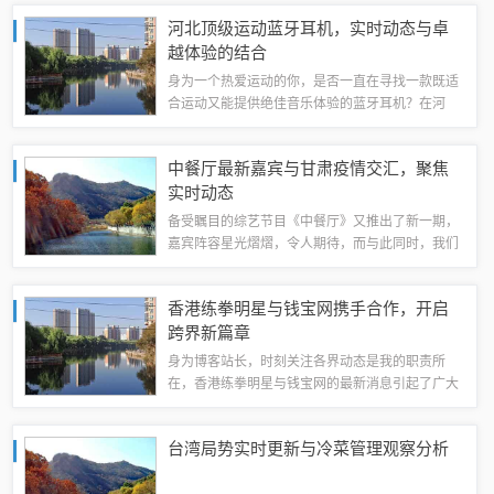
享系统”的推出，无疑为这一行业注入了新的活力，
河北顶级运动蓝牙耳机，实时动态与卓
本文将为您详细介绍这一系统，探讨其如...
越体验的结合
身为一个热爱运动的你，是否一直在寻找一款既适
合运动又能提供绝佳音乐体验的蓝牙耳机？在河
北，最新的运动蓝牙耳机已经准备好为你提供这样
的体验，本文将为你详细介绍这些耳机的实时动态
中餐厅最新嘉宾与甘肃疫情交汇，聚焦
和优质特性。实时动态信息在河北，最新的运动...
实时动态
备受瞩目的综艺节目《中餐厅》又推出了新一期，
嘉宾阵容星光熠熠，令人期待，而与此同时，我们
也不能忽视甘肃地区的全国实时疫情动态，就让我
们一起探讨这两者之间的交汇点，看看它们如何共
香港练拳明星与钱宝网携手合作，开启
同构成了我们当下的生活背景。中餐厅最新一...
跨界新篇章
身为博客站长，时刻关注各界动态是我的职责所
在，香港练拳明星与钱宝网的最新消息引起了广大
网友的极大关注，本文将为大家带来这一跨界合作
的最新动态，探讨其背后的意义，并展望未来的发
台湾局势实时更新与冷菜管理观察分析
展。香港练拳明星的风采众所周知，香港武术界...