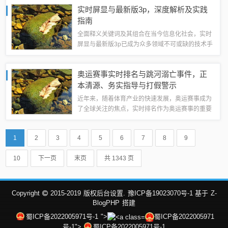
方位释义，并请专家进行深入解读，提出切实可行
实时屏显与最新版3p，深度解析及实践
的落实路径，同时揭露相关虚假宣传现象，强...
指南
全面释义关键词及其组合在当今信息化社会，实时
屏显与最新版3p已成为众多领域不可或缺的技术手
段和工具，实时屏显，指的是一种能够即时展示数
据、信息、图像等内容的显示技术；而最新版3p，
奥运赛事实时排名与跳河溺亡事件，正
则通常指的是一种集成了先进技术与创新...
本清源、务实指导与打假警示
近年来，随着体育产业的快速发展，奥运赛事成为
了全球关注的焦点，实时排名作为奥运赛事的重要
组成部分，对于运动员、教练员以及广大观众来说
具有极大的吸引力，与此同时，我们也时常听到关
1
2
3
4
5
6
7
8
9
于“跳河溺亡”的新闻，这两个看似不相关的...
10
下一页
末页
共 1343 页
Copyright
2015-2019
版权后台设置.
豫ICP备19023070号-1 基于
Z-
BlogPHP
搭建
蜀ICP备2022005971号-1
">
蜀ICP备2022005971
号-1">
蜀ICP备2022005971号-1