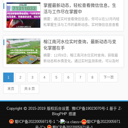
更新的背景下，人们团结一心，共绘徐州地震新篇
掌握最新动态，轻松查看微信信息，生
章。这是一个关于温情、互助和勇敢面对...
活与工作尽在掌握中
摘要：通过实时查看微信信息，你可以在12月内轻
松掌握生活与工作的最新动态。实时微信信息查看
功能让你能够即时获取聊天消息、朋友圈更新、公
众号推送等重要信息，让你不错过任何重要时刻。
榕江南河水位实时查询，最新动态与变
这一功能让你更加便捷地与他人沟通、了解...
化掌握在手
摘要：12月9日，榕江南河水位实时查询，获取最
新动态和水情变化。通过实时监测系统，可以及时
了解榕江南河的水位情况，为防洪抗旱、水资源管
理等工作提供有力支持，保障人民群众生命财产安
1
2
3
4
5
6
7
8
下一页
全。随着季节的变化，特别是进入雨季或旱...
末页
共 8 页
Copyright
2015-2019
版权后台设置.
豫ICP备19023070号-1 基于
Z-
BlogPHP
搭建
蜀ICP备2022005971号-1
">
蜀ICP备2022005971
号-1">
蜀ICP备2022005971号-1