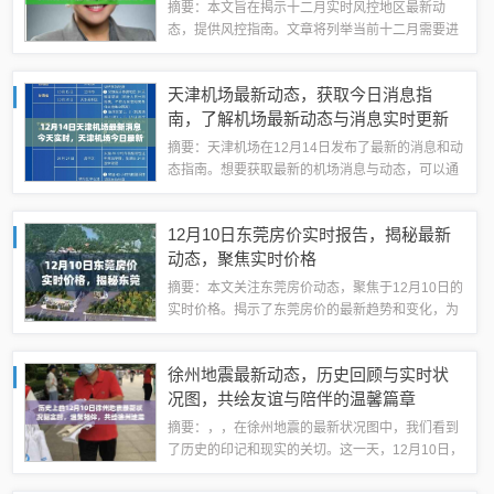
摘要：本文旨在揭示十二月实时风控地区最新动
态，提供风控指南。文章将列举当前十二月需要进
行风险控制的地区，并深入分析这些地区的最新风
控情况。帮助读者了解并应对风险，保障业务安
天津机场最新动态，获取今日消息指
全。随着金融科技的飞速发展，风险管理成为各
南，了解机场最新动态与消息实时更新
行...
摘要：天津机场在12月14日发布了最新的消息和动
态指南。想要获取最新的机场消息与动态，可以通
过多种途径，包括关注天津机场官方网站、社交媒
体账号以及当地新闻媒体的报道。这些渠道会实时
12月10日东莞房价实时报告，揭秘最新
更新机场的最新消息，包括航班动态、安...
动态，聚焦实时价格
摘要：本文关注东莞房价动态，聚焦于12月10日的
实时价格。揭示了东莞房价的最新趋势和变化，为
读者提供了及时的市场信息，帮助人们了解当前东
莞房地产市场的状况。随着城市化进程的加速，东
徐州地震最新动态，历史回顾与实时状
莞的房地产市场日益繁荣，房价波动成为...
况图，共绘友谊与陪伴的温馨篇章
摘要：，，在徐州地震的最新状况图中，我们看到
了历史的印记和现实的关切。这一天，12月10日，
友谊与陪伴成为共同面对地震挑战的力量。在实时