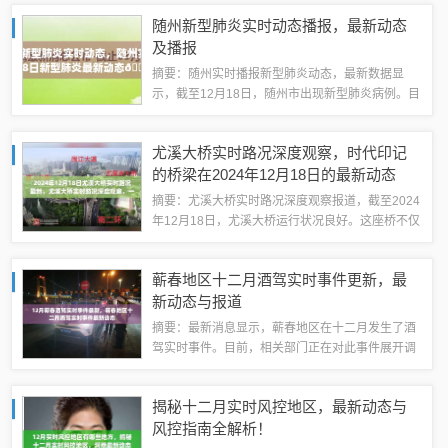
息，以便公众及时了解疫情最新情况，并采取相应
随州新型肺炎实时动态播报，最新动态
的防护措施。随着冬季的到来，仙游市的...
及播报
摘要：随州实时播报新型肺炎动态，最新数据显
示，截至12月18日，随州市出现新型肺炎病例。目
前，相关部门正在密切关注疫情发展并采取相应措
施，确保公众健康和安全。请广大市民保持警惕，
尤溪大桥实时路况深度观察，时代印记
遵循防疫措施，共同抗击疫情。亲爱的朋友...
的桥梁在2024年12月18日的最新动态
摘要：尤溪大桥实时路况深度观察报道，截至2024
年12月18日，尤溪大桥运行状况良好。这座桥不仅
是交通要道，更是一个时代的印记，见证了城市的
发展与变迁。实时更新路况信息，确保市民出行安
蕲春地区十二月酒驾实时事件更新，最
全顺畅。在繁忙的交通枢纽中，尤溪...
新动态与报道
摘要：最新消息显示，蕲春地区在十二月发生了酒
驾实时事件。目前，相关部门正在对此事件展开调
查和处理。公众对于此事件的关注度很高，呼吁加
强交通安全宣传和管理，杜绝酒后驾驶行为的发
揭秘十二月实时风控地区，最新动态与
生。具体事件进展和后续报道请关注官方媒体和...
风控指南全解析！