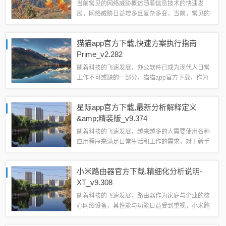
当前常见的网络威胁概述随着信息技术的快速发
展，网络威胁日益增多且复杂多变，当前，常见的
网络威胁包括：1、病毒与恶意软件：如勒索软
件、间谍软件等，它们悄无声息地侵入用户系统，
猫猫app官方下载,快速方案执行指南
窃取信息、破坏数据甚至危及系统安全。2、钓鱼...
Prime_v2.282
随着科技的飞速发展，办公软件已成为现代人日常
工作不可或缺的一部分，猫猫app官方下载，作为
一款新型的办公软件，以其强大的功能和高效的协
作模式赢得了广大用户的青睐，本文将详细介绍猫
星际app官方下载,最新分析解释定义
猫app官方下载在文档处理、协作、时间...
&amp;精装版_v9.374
随着科技的飞速发展，越来越多的人需要使用各种
应用程序来满足日常生活和工作的需求，对于新手
用户、非专业用户、学生或偶尔需要使用的用户来
说，寻找一款简单易用、功能丰富的软件显得尤为
小米路由器官方下载,精细化分析说明-
重要。“星际app官方下载”及其最新分析...
XT_v9.308
随着科技的飞速发展，路由器作为家庭与企业的核
心网络设备，其性能与功能日益受到重视，小米路
由器官方下载的XT_v9.308版本，无疑是该领域内