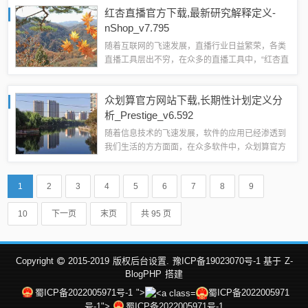
的一个行业标准或强大工具，专为追求卓越性能和
红杏直播官方下载,最新研究解释定义-
专业定制需求的用户打造。开篇定调...
nShop_v7.795
随着互联网的飞速发展，直播行业日益繁荣，各类
直播工具层出不穷，在众多的直播工具中，“红杏直
播官方下载”以其专业级的功能和强大的性能，成为
了行业标准的有力竞争者，最新版本的
众划算官方网站下载,长期性计划定义分
nShop_v7.795更是凝聚了最新研究成果...
析_Prestige_v6.592
随着信息技术的飞速发展，软件的应用已经渗透到
我们生活的方方面面，在众多软件中，众划算官方
网站下载的Prestige_v6.592以其免费且强大的功能
吸引了广大用户的目光，本文将从多个角度对这款
1
2
3
4
5
6
7
8
9
软件进行详细介绍，帮助大...
10
下一页
末页
共 95 页
Copyright
2015-2019
版权后台设置.
豫ICP备19023070号-1 基于
Z-
BlogPHP
搭建
蜀ICP备2022005971号-1
">
蜀ICP备2022005971
号-1">
蜀ICP备2022005971号-1