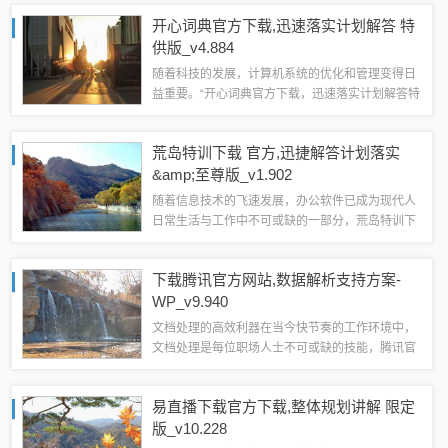
之作，能够帮助用户将想法迅速转化为现实，并呈
开心词典官方下载,迅速落实计划解答 特
现出高质量的效果。创意工具属性...
供版_v4.884
随着科技的发展，计算机系统的优化和管理变得日
益重要。“开心词典官方下载，迅速落实计划解答特
供版_v4.884”作为一款系统工具软件，致力于解决
用户在系统使用过程中遇到的各种问题，旨在为用
荒岛特训下载 官方,迅捷解答计划落实
户提供更流畅、安全的系统体验。...
&amp;至尊版_v1.902
随着信息技术的飞速发展，办公软件已成为现代人
日常生活与工作中不可或缺的一部分，荒岛特训下
载官方至尊版_v1.902作为一款功能全面、性能卓
越的办公软件，旨在帮助个人和团队提高工作效
下载腾讯官方网站,数据解析支持方案-
率，我们将详细介绍这款软件在文档处理...
WP_v9.940
文档处理的高效利器在当今快节奏的工作环境中，
文档处理是每位职场人士不可或缺的技能，腾讯官
方网站提供的“数据解析支持方案WP_v9.940”办公
软件，在文档处理方面表现出色，其Word处理功能
易直播下载官方下载,整体规划讲解 限定
强大，支持多种格式（如.d...
版_v10.228