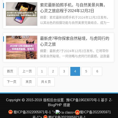
通过玄彬的视角，你将有机会领略到自然之美的精
索尼最新拍照手机，与自然美景共舞，
髓，享受一次难忘的旅行体验。随着时...
心灵之旅启程于2024年12月2日
摘要：索尼最新拍照手机于2024年12月2日发布，
以其出色的拍摄功能与自然美景完美结合，成为一
次寻找内心平静的奇妙旅行。这款手机以其独特的
拍照技术，让用户能够捕捉自然美景的细腻之处，
最新虎7带你探索自然秘境，与虎同行的
留下珍贵的回忆。此次旅行不仅是一次...
心灵之旅
摘要：最新虎7于2024年12月2日发布，它将带你
探索自然秘境，一同领略与虎同行的震撼。这款最
新车型将带你开启一场心灵之旅，让你在自然美景
中感受生活的美好。最新虎7将为你带来无与伦比
首页
上一页
1
2
3
4
5
6
的驾驶体验，让你在旅途中收获满满的...
下一页
末页
共 6 页
Copyright
2015-2019
版权后台设置.
豫ICP备19023070号-1 基于
Z-
BlogPHP
搭建
蜀ICP备2022005971号-1
">
蜀ICP备2022005971
号-1">
蜀ICP备2022005971号-1