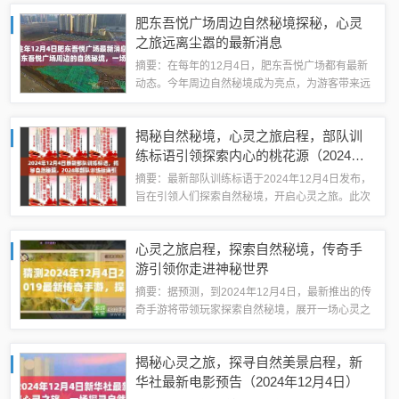
自然秘境，展现自然与人类和谐共生的画面。此次
肥东吾悦广场周边自然秘境探秘，心灵
报道将带领读者领略四子王旗的独特魅力...
之旅远离尘嚣的最新消息
摘要：在每年的12月4日，肥东吾悦广场都有最新
动态。今年周边自然秘境成为亮点，为游客带来远
离尘嚣的心灵之旅。这一独特体验吸引众多市民前
来探索，感受自然之美。广场成为城市中的绿洲，
揭秘自然秘境，心灵之旅启程，部队训
为人们提供放松身心的绝佳去处。往日每年...
练标语引领探索内心的桃花源（2024年
最新）
摘要：最新部队训练标语于2024年12月4日发布，
旨在引领人们探索自然秘境，开启心灵之旅。此次
标语倡导寻找内心的桃花源，鼓励士兵在训练中挑
战自我，超越极限，同时体验自然的奥秘和美丽。
心灵之旅启程，探索自然秘境，传奇手
这是一场结合军事训练与心灵成长的独...
游引领你走进神秘世界
摘要：据预测，到2024年12月4日，最新推出的传
奇手游将带领玩家探索自然秘境，展开一场心灵之
旅。这款手游以其独特的游戏玩法和丰富的探险元
素著称，将成为2024年传奇手游界的一大亮点。玩
揭秘心灵之旅，探寻自然美景启程，新
家将有机会在游戏中领略到神秘的...
华社最新电影预告（2024年12月4日）