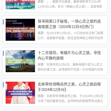
摘要：，，据新华社报道，最新电影将于2024年
12月4日上映，名为《揭秘心灵之旅》。这部电影
讲述了一场探寻自然美景的启程，通过电影镜头展
现了一场心灵之旅。电影将带领观众领略壮丽的自
探寻网黑口子秘境，一场心灵之旅的逃
然景色，感受大自然的魅力。期待与你在...
离喧嚣之旅（2024年12月4日热门）
摘要：在2024年12月4日，人们纷纷关注热门网黑
口子，逃离都市喧嚣，前往这些神秘之地探寻自然
秘境。这不仅是一次探险之旅，更是一次心灵之
旅，寻求内心的宁静与平衡。人们渴望了解网黑口
十二月冒险，电锯片与心灵之旅，寻找
子背后的故事，感受大自然的魅力，以此...
内心平静的旅程
摘要：在每年的12月4日，最新电锯片成为心灵之
旅的关键工具。这场冒险不仅是一次对电锯片的探
索，更是一次寻找内心平静的旅程。参与者们通过
电锯片体验心灵的冒险，借此机会深入了解自我，
玄彬带你领略自然之美，心灵之旅启程
寻找内心的宁静与平衡。这是一场充满挑战...
于2024年12月4日
摘要：玄彬带你领略自然之美，于2024年12月4日
分享了他的最新动态。这场特别的旅程带你远离尘
嚣，展开一场心灵之旅，感受大自然的独特魅力。