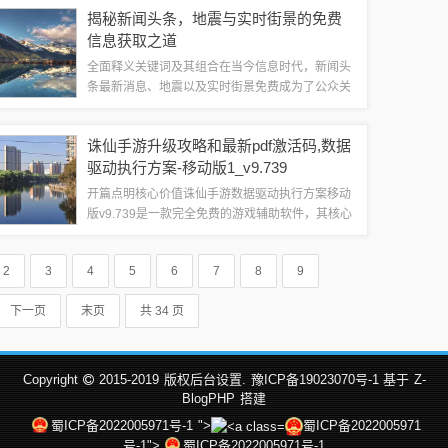
《只狼》的存档机制也引起了广大玩家的关注，本
揭秘新闻头条，地震与实时街景的免费
文将围绕这两个话题展开讨论，为广大读者提...
信息获取之道
全面释义关键词及其组合在当今信息时代，新闻头
条最新消息、地震以及实时街景免费成为了公众关
注的焦点，这些关键词及其组合，反映了人们对于
实时资讯、灾害预警以及虚拟游览的需求，本文将
诛仙手游升级攻略和最新pdf激活码,数据
围绕这些关键词，探讨如何获取这些信息。新...
驱动执行方案-移动版1_v9.739
开篇点明核心价值诛仙手游数据驱动执行方案移动
版v9.739是一款完全免费的游戏辅助软件，其核心
价值在于为玩家提供强大的升级攻略及最新的PDF
激活码，这款软件不仅功能强大，而且操作简单，
2
3
4
5
6
7
8
9
是每一位诛仙手游玩家不可或缺的利...
下一页
末页
共 34 页
Copyright
2015-2019
版权后台设置.
豫ICP备19023070号-1 基于
Z-
BlogPHP
搭建
蜀ICP备2022005971号-1
">
蜀ICP备2022005971
号-1">
蜀ICP备2022005971号-1