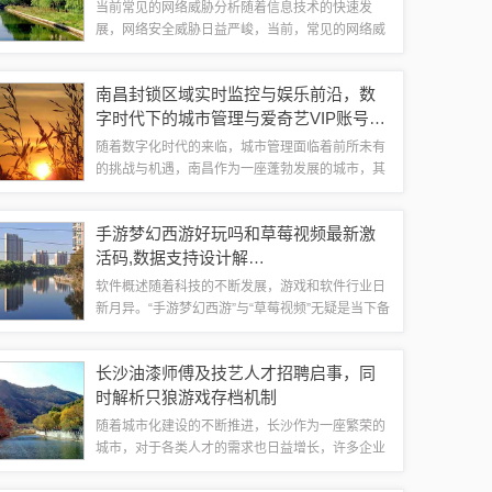
当前常见的网络威胁分析随着信息技术的快速发
展，网络安全威胁日益严峻，当前，常见的网络威
胁主要包括以下几个方面：1、病毒与恶意软件感
染：通过电子邮件、社交媒体、恶意网站等途径传
南昌封锁区域实时监控与娱乐前沿，数
播，破坏计算机系统和数据。2、钓鱼攻击：通...
字时代下的城市管理与爱奇艺VIP账号共
享观察
随着数字化时代的来临，城市管理面临着前所未有
的挑战与机遇，南昌作为一座蓬勃发展的城市，其
实时监控与封锁区域的管理措施值得我们深入探
讨，爱奇艺最新VIP账号的共享现象也反映了现代
手游梦幻西游好玩吗和草莓视频最新激
人在娱乐消费领域的新需求，本文将围绕这两...
活码,数据支持设计解
析|Windows_v8.440
软件概述随着科技的不断发展，游戏和软件行业日
新月异。“手游梦幻西游”与“草莓视频”无疑是当下备
受欢迎的两大软件类别。“手游梦幻西游”以其独特
的游戏玩法和丰富的剧情吸引了大量玩家，而“草莓
长沙油漆师傅及技艺人才招聘启事，同
视频”则以其丰富的视频内容和用...
时解析只狼游戏存档机制
随着城市化建设的不断推进，长沙作为一座繁荣的
城市，对于各类人才的需求也日益增长，许多企业
和个人纷纷在寻找技艺精湛的油漆师傅，热门游戏