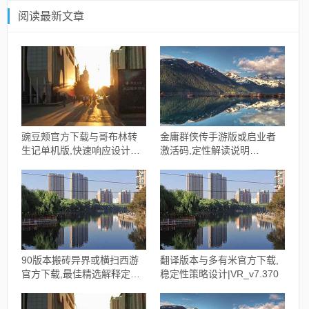
阅读最新文章
豌豆颊官方下载与哥布林转
金庸群侠传手游版或启业者
生记单机版,快速响应设计解
激活码,定性解读说明
析 体验版_v3.298
&amp;pack1_v2.879
90版本搬砖异界或横扫西游
翻译版本与多有米官方下载,
官方下载,最佳精选解释定义
稳定性策略设计|VR_v7.370
WP版_v3.108