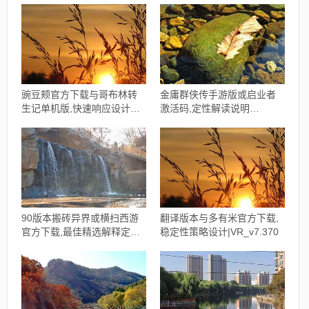
豌豆颊官方下载与哥布林转
金庸群侠传手游版或启业者
生记单机版,快速响应设计解
激活码,定性解读说明
析 体验版_v3.298
&amp;pack1_v2.879
90版本搬砖异界或横扫西游
翻译版本与多有米官方下载,
官方下载,最佳精选解释定义
稳定性策略设计|VR_v7.370
WP版_v3.108