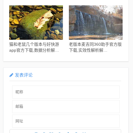
Device_v4.291
界面版_v7.775
猫和老鼠几个版本与好快游
老版本麦吉同360助手官方版
app官方下载,数据分析解释
下载,实效性解析解
定义_影像版_v5.189
读|Prestige_v9.721
发表评论