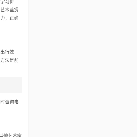
和学习价
的艺术鉴赏
响力，正确
高出行效
践方法是前
实时咨询电
其他艺术家