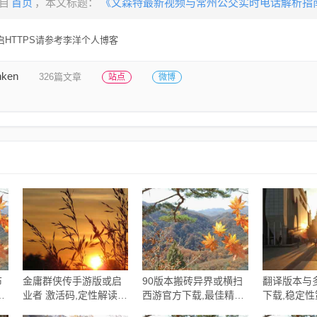
自
首页
，本文标题：
《文森特最新视频与常州公交实时电话解析指
HTTPS请参考李洋个人博客
nken
326篇文章
站点
微博
布
金庸群侠传手游版或启
90版本搬砖异界或横扫
翻译版本与
响
业者 激活码,定性解读说
西游官方下载,最佳精选
下载,稳定
明&amp;pack1_v2.879
解释定义 WP版_v3.108
计|VR_v7.3