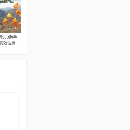
360助手
,实效性解析
e_v9.721