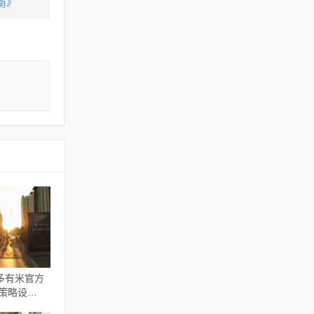
南》
多有米官方
性策略设
70