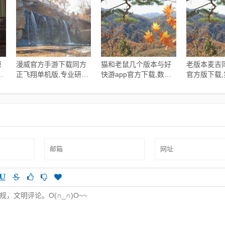
原
漫威官方手游下载同方
猫和老鼠几个版本与好
老版本麦吉同
解
正飞翔单机版,专业研究
快游app官方下载,数据
官方版下载
1
解释定义_界面版
分析解释定义_影像版
解读|Prestig
_v7.775
_v5.189