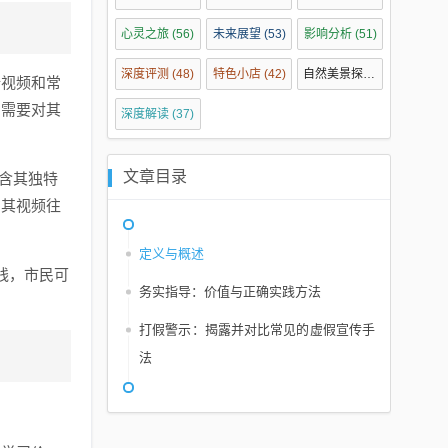
心灵之旅
(56)
未来展望
(53)
影响分析
(51)
深度评测
(48)
特色小店
(42)
自然美景探索
(40)
新视频和常
们需要对其
深度解读
(37)
文章目录
包含其独特
，其视频往
定义与概述
线，市民可
务实指导：价值与正确实践方法
打假警示：揭露并对比常见的虚假宣传手
法