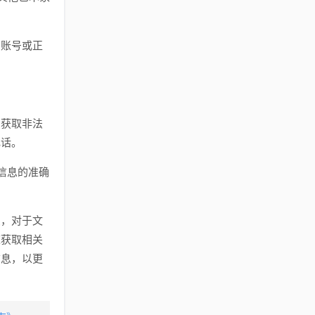
。
方账号或正
民获取非法
电话。
信息的准确
息，对于文
道获取相关
信息，以更