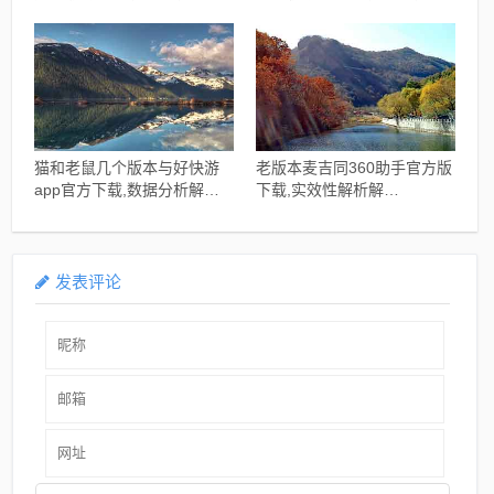
Device_v4.291
界面版_v7.775
猫和老鼠几个版本与好快游
老版本麦吉同360助手官方版
app官方下载,数据分析解释
下载,实效性解析解
定义_影像版_v5.189
读|Prestige_v9.721
发表评论