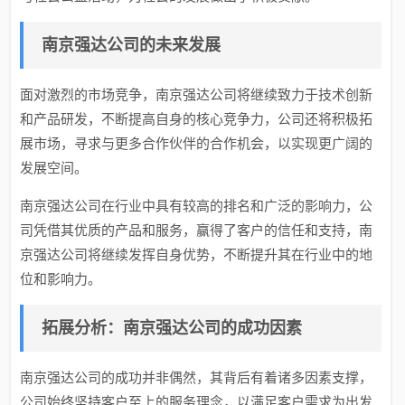
南京强达公司的未来发展
面对激烈的市场竞争，南京强达公司将继续致力于技术创新
和产品研发，不断提高自身的核心竞争力，公司还将积极拓
展市场，寻求与更多合作伙伴的合作机会，以实现更广阔的
发展空间。
南京强达公司在行业中具有较高的排名和广泛的影响力，公
司凭借其优质的产品和服务，赢得了客户的信任和支持，南
京强达公司将继续发挥自身优势，不断提升其在行业中的地
位和影响力。
拓展分析：南京强达公司的成功因素
南京强达公司的成功并非偶然，其背后有着诸多因素支撑，
公司始终坚持客户至上的服务理念，以满足客户需求为出发