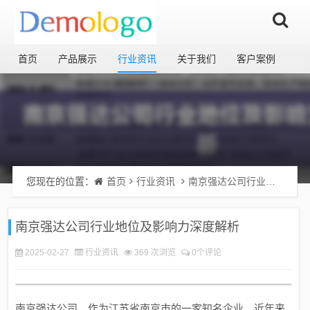
首页
产品展示
行业资讯
关于我们
客户案例
您现在的位置：
首页
行业资讯
南京强达公司行业地位及影响力深度解析
南京强达公司行业地位及影响力深度解析
2025-02-27
行业资讯
369 次浏览
0个评论
南京强达公司，作为江苏省南京市的一家知名企业，近年来