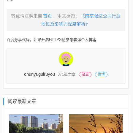
转载请注明来自
首页
，本文标题：
《南京强达公司行业
地位及影响力深度解析》
百度分享代码，如果开启HTTPS请参考李洋个人博客
chunyuguiruyou
371篇文章
站点
微博
阅读最新文章